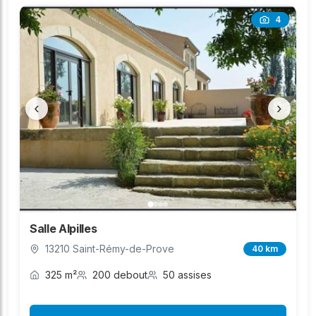
4
‹
›
Salle Alpilles
13210 Saint-Rémy-de-Prove
40 km
325 m²
200 debout
50 assises