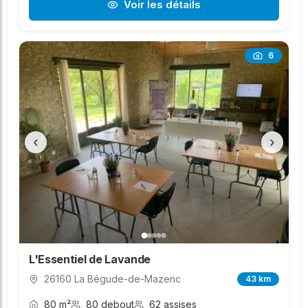
Voir les détails
6
‹
›
L'Essentiel de Lavande
26160 La Bégude-de-Mazenc
43 km
80 m²
80 debout
62 assises