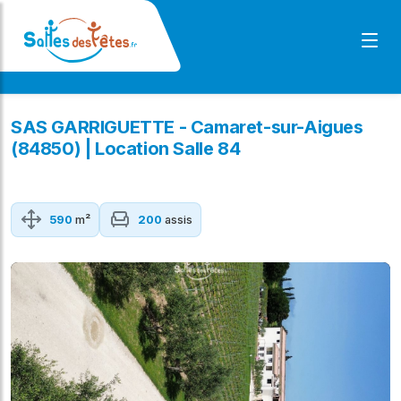
SAS GARRIGUETTE - Camaret-sur-Aigues
(84850) | Location Salle 84
590
m²
200
assis