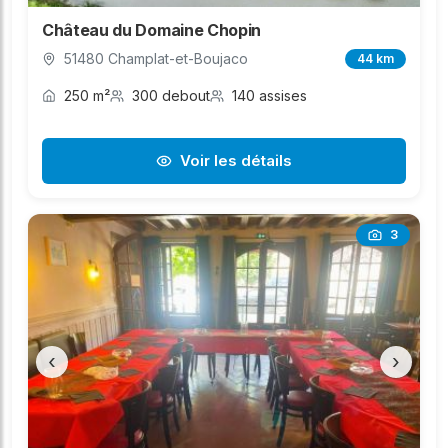
Château du Domaine Chopin
51480 Champlat-et-Boujaco
44 km
250 m²
300 debout
140 assises
Voir les détails
3
‹
›