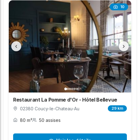
10
‹
›
Restaurant La Pomme d'Or - Hôtel Bellevue
02380 Coucy-le-Chateau-Au
29 km
80 m²
50 assises