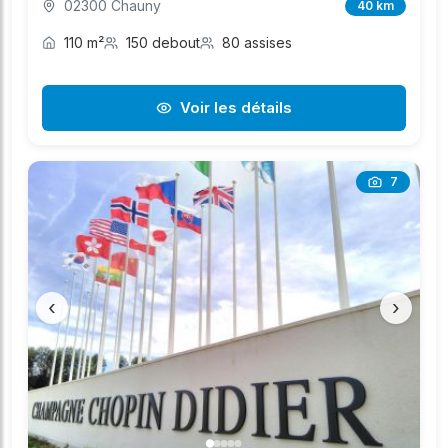
02300 Chauny
40 km
110 m²
150 debout
80 assises
Voir les détails
7
‹
›