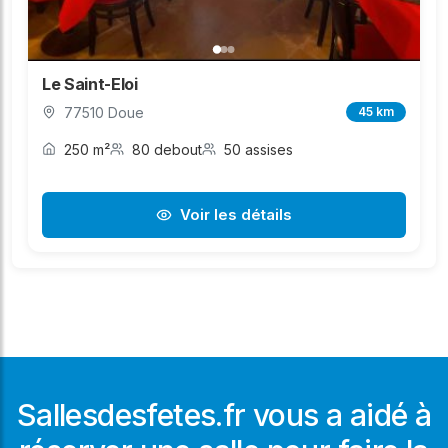
Le Saint-Eloi
77510 Doue
45 km
250 m²
80 debout
50 assises
Voir les détails
Sallesdesfetes.fr vous a aidé à