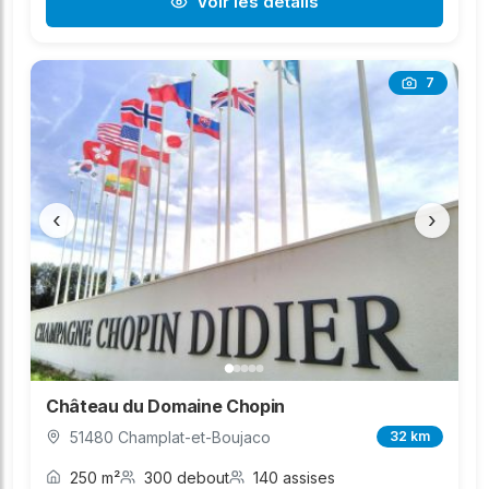
Voir les détails
7
‹
›
Château du Domaine Chopin
51480 Champlat-et-Boujaco
32 km
250 m²
300 debout
140 assises