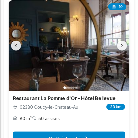
10
‹
›
Restaurant La Pomme d'Or - Hôtel Bellevue
02380 Coucy-le-Chateau-Au
23 km
80 m²
50 assises