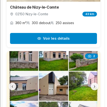
Château de Nizy-le-Comte
02150 Nizy-le-Comte
43 km
360 m²
300 debout
250 assises
Voir les détails
2
‹
›