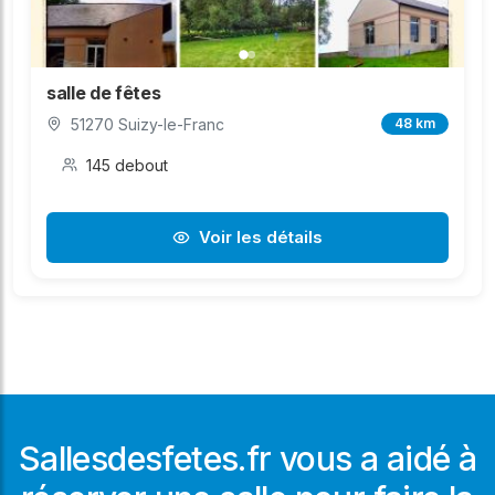
salle de fêtes
51270 Suizy-le-Franc
48 km
145 debout
Voir les détails
Sallesdesfetes.fr vous a aidé à