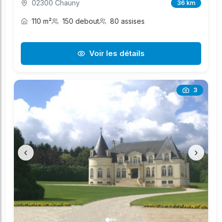
02300 Chauny
36 km
110 m²
150 debout
80 assises
Voir les détails
3
‹
›