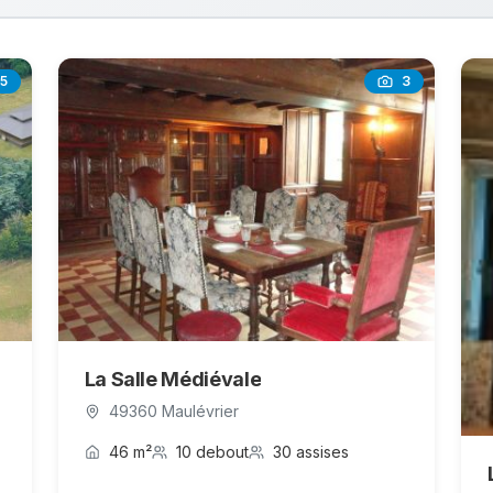
5
3
La Salle Médiévale
49360 Maulévrier
46 m²
10 debout
30 assises