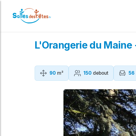
L'Orangerie du Maine 
90
m²
150
debout
56