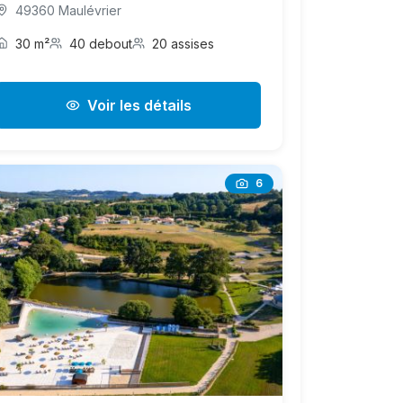
49360 Maulévrier
30 m²
40 debout
20 assises
Voir les détails
6