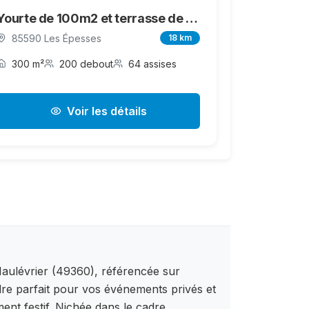
Yourte de 100m2 et terrasse de 300m²
85590 Les Épesses
18 km
300 m²
200 debout
64 assises
Voir les détails
aulévrier (49360), référencée sur
adre parfait pour vos événements privés et
ent festif. Nichée dans le cadre