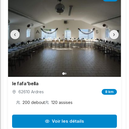
‹
›
le fafa'bella
62610 Ardres
8 km
200 debout
120 assises
Voir les détails