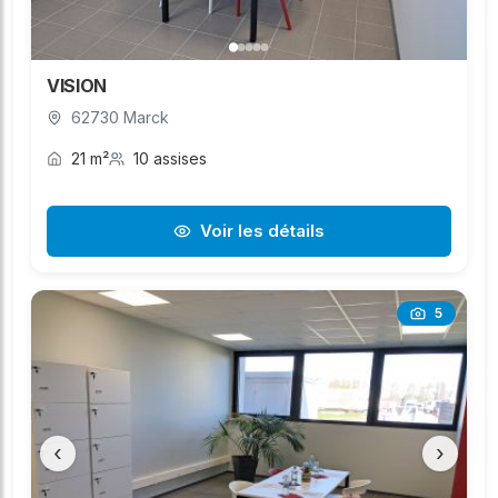
VISION
62730 Marck
21 m²
10 assises
Voir les détails
5
‹
›