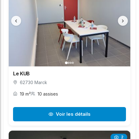
‹
›
Le KUB
62730 Marck
19 m²
10 assises
Voir les détails
2