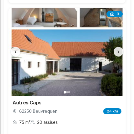
3
‹
›
Autres Caps
62250 Beuvrequen
24 km
75 m²
20 assises