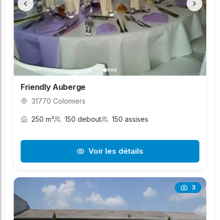
‹
›
Friendly Auberge
31770 Colomiers
250 m²
150 debout
150 assises
Voir les détails
3