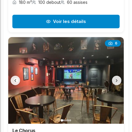
180 m²
100 debout
60 assises
Voir les détails
6
‹
›
Le Chorus