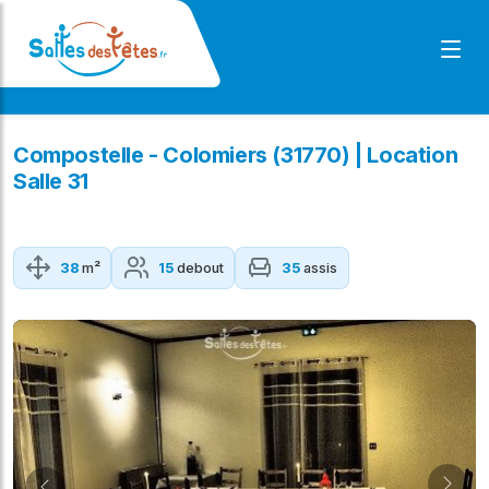
Compostelle - Colomiers (31770) | Location
Salle 31
38
m²
15
debout
35
assis