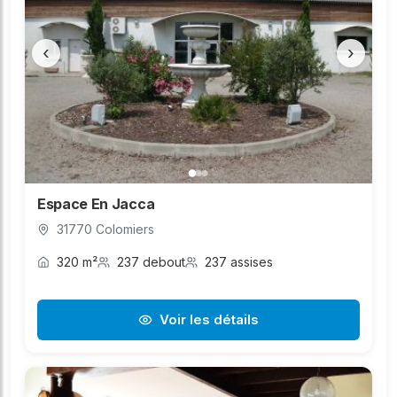
‹
›
Espace En Jacca
31770 Colomiers
320 m²
237 debout
237 assises
Voir les détails