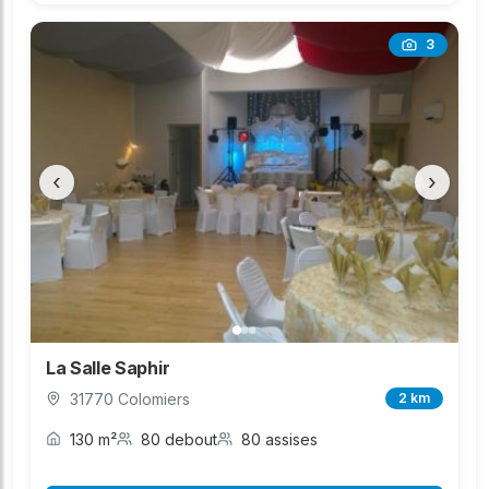
3
‹
›
La Salle Saphir
31770 Colomiers
2 km
130 m²
80 debout
80 assises